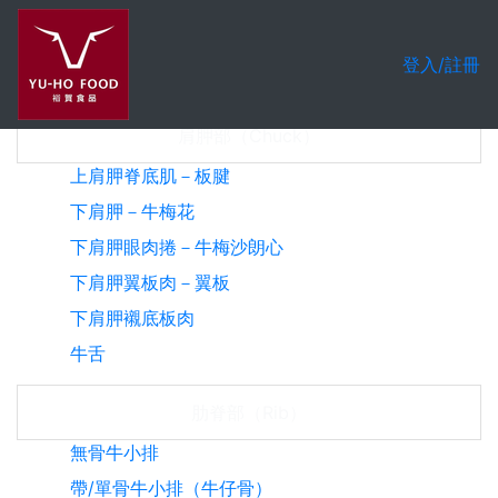
Previous
Nex
登入/註冊
牛肉知識
肩胛部（Chuck）
上肩胛脊底肌－板腱
下肩胛－牛梅花
下肩胛眼肉捲－牛梅沙朗心
下肩胛翼板肉－翼板
下肩胛襯底板肉
牛舌
肋脊部（Rib）
無骨牛小排
帶/單骨牛小排（牛仔骨）