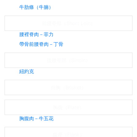
牛肋條（牛腩）
前腰脊部（Short Loin）
腰裡脊肉－菲力
帶骨前腰脊肉－丁骨
後腰脊部（Sirloin）
紐約克
前胸（Brisket）
胸腹（Plate）
胸腹肉－牛五花
腹脅（Flank）