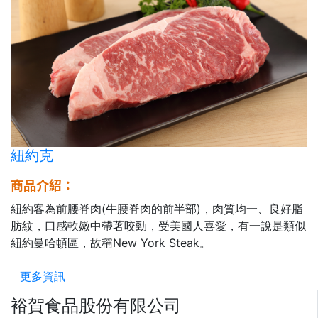
紐約克
商品介紹：
紐約客為前腰脊肉(牛腰脊肉的前半部)，肉質均一、良好脂
肪紋，口感軟嫩中帶著咬勁，受美國人喜愛，有一說是類似
紐約曼哈頓區，故稱New York Steak。
更多資訊
裕賀食品股份有限公司