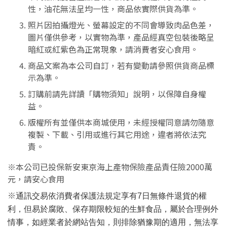
性，油花無法呈均一性，商品依實際供貨為準。
照片因拍攝燈光、螢幕設定的不同會導致肉品色差，
圖片僅供參考，以實物為準，產品經真空包裝後略呈
暗紅或紅紫色為正常現象，請消費者安心食用。
商品文案為本公司自訂，若有變動請參照供貨商品標
示為準。
訂購前請先詳讀「購物須知」說明，以保障自身權
益。
版權所有並僅供本商城使用，未經授權同意請勿隨意
複製、下載、引用或進行其它用途，違者將依法究
責。
※本公司已投保新安東京海上產物保險產品責任險2000萬
元，請安心食用
※
通訊交易依消費者保護法規定享有7日無條件退貨的權
利，但易於腐敗、保存期限較短的生鮮食品，屬於合理例外
情事，如經業者於網站告知，則排除猶豫期的適用，無法享